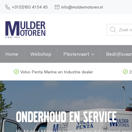
+31 (0)180 41 54 45
info@muldermotoren.nl
Producten
zoeken
Home
Webshop
Pleziervaart
Bedrijfsvaar
Volvo Penta Marine en Industrie dealer
2
Onderhoud en Service
Bij Mulder Motoren begrijpen we dat u zoveel mo