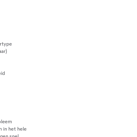
rtype
aar)
eid
obleem
 in het hele
ngen snel