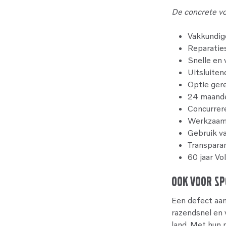
De concrete v
Vakkundig
Reparaties
Snelle en 
Uitsluite
Optie gere
24 maande
Concurrere
Werkzaamh
Gebruik v
Transparan
60 jaar Vo
Ook voor sp
Een defect aa
razendsnel en 
land. Met hun 