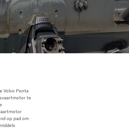
le Volvo Penta
fsvaartmotor te
e
vaartmotor
land op pad om
 middels