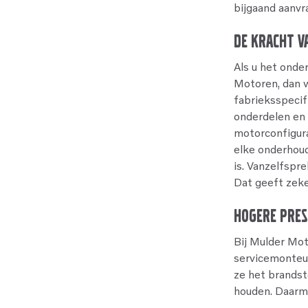
bijgaand aanvr
De kracht v
Als u het onde
Motoren, dan w
fabrieksspecif
onderdelen en 
motorconfigura
elke onderhoud
is. Vanzelfspr
Dat geeft zeke
Hogere pres
Bij Mulder Mot
servicemonteu
ze het brandst
houden. Daarme