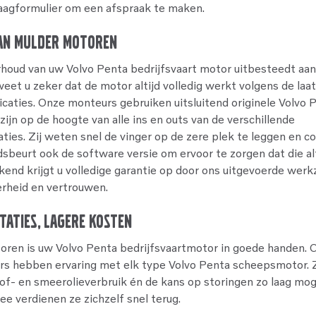
aagformulier om een afspraak te maken.
an Mulder Motoren
rhoud van uw Volvo Penta bedrijfsvaart motor uitbesteedt aa
eet u zeker dat de motor altijd volledig werkt volgens de laa
icaties. Onze monteurs gebruiken uitsluitend originele Volvo 
zijn op de hoogte van alle ins en outs van de verschillende
ties. Zij weten snel de vinger op de zere plek te leggen en co
sbeurt ook de software versie om ervoor te zorgen dat die al
ekend krijgt u volledige garantie op door ons uitgevoerde we
rheid en vertrouwen.
taties, lagere kosten
oren is uw Volvo Penta bedrijfsvaartmotor in goede handen. 
rs hebben ervaring met elk type Volvo Penta scheepsmotor.
of- en smeerolieverbruik én de kans op storingen zo laag mog
e verdienen ze zichzelf snel terug.