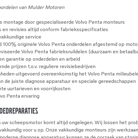
oordelen van Mulder Motoren
e montage door gespecialiseerde Volvo Penta monteurs
 en revisies altijd conform fabrieksspecificaties
vakkundige service
nd 100% originele Volvo Penta onderdelen afgestemd op moto
viseerde Volvo Penta fabrieksruildelen (duurzaam en betaalb
n garantie op onderdelen en arbeid
nde prijzen t.o.v. reguliere revisiebedrijven
eden uitgevoerd overeenkomstig het Volvo Penta milieubel
an de juiste diagnose apparatuur en speciale gereedschappen
te uurtarieven en voorrijkosten
lvo Penta ervaring
oedreparaties
n uw scheepsmotor komt altijd ongelegen. Wij lossen het pr
vakkundig voor u op. Onze vakkundige monteurs zijn werkzaam
moderne diagnose apparatuur kunnen ze de oorzaak van stori