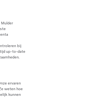
n Mulder
tste
Penta
ntroleren bij
tijd up-to-date
rkzaamheden.
Onze ervaren
 Ze weten hoe
elijk kunnen