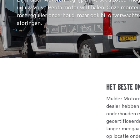
uit uw Volvo Penta motor wilt halen. Onze monteu
met regulier onderhoud, maar ook bij onverwacht
storingen.
Het beste o
Mulder Motoren
dealer hebben 
onderhouden en
gecertificeerd
langer meegaat
op locatie ond