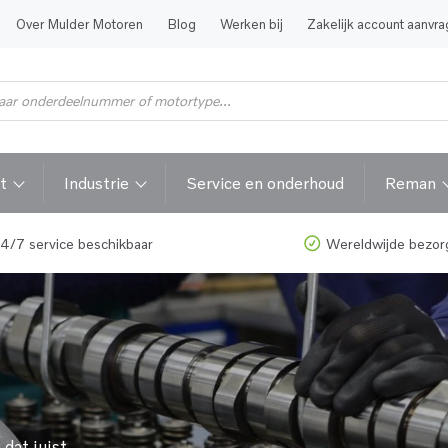
Over Mulder Motoren
Blog
Werken bij
Zakelijk account aanvr
t
Industrie
Service en onderhoud
Reman
4/7 service beschikbaar
Wereldwijde bezor
dat juist