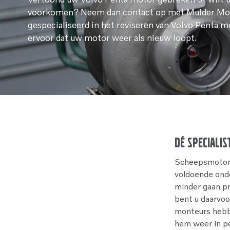
voorkomen? Neem dan contact op met Mulder Mot
gespecialiseerd in het reviseren van Volvo Penta 
ervoor dat uw motor weer als nieuw loopt.
Dé specialis
Scheepsmotoren
voldoende onde
minder gaan pr
bent u daarvoo
monteurs hebb
hem weer in per