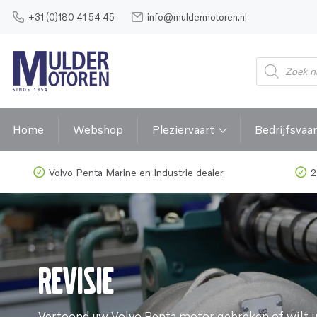
+31 (0)180 41 54 45
info@muldermotoren.nl
Producten
zoeken
Home
Webshop
Pleziervaart
Bedrijfsvaar
Volvo Penta Marine en Industrie dealer
2
Revisie
Vertoond uw Volvo Penta motor gebreken of wilt u 