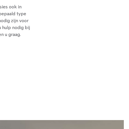
sies ook in
 bepaald type
odig zijn voor
 hulp nodig bij
n u graag.