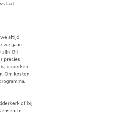
uwstaat
we altijd
ie we gaan
zijn. Bij
er precies
 is, beperken
jn. Om kosten
 programma.
dderkerk of bij
wensen. In