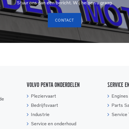
Stuur ons dan een bericht. Wij helpen u graag.
CONTACT
Volvo Penta onderdelen
Service e
Pleziervaart
Engines
 de
Bedrijfsvaart
Parts S
Industrie
Service
Service en onderhoud