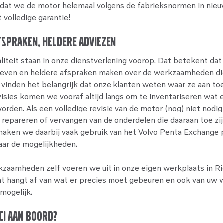
 dat we de motor helemaal volgens de fabrieksnormen in nie
 volledige garantie!
fspraken, heldere adviezen
liteit staan in onze dienstverlening voorop. Dat betekent dat 
s geven en heldere afspraken maken over de werkzaamheden d
 vinden het belangrijk dat onze klanten weten waar ze aan toe 
visies komen we vooraf altijd langs om te inventariseren wat 
rden. Als een volledige revisie van de motor (nog) niet nodig
 repareren of vervangen van de onderdelen die daaraan toe zi
maken we daarbij vaak gebruik van het Volvo Penta Exchange
aar de mogelijkheden.
kzaamheden zelf voeren we uit in onze eigen werkplaats in Ri
Dat hangt af van wat er precies moet gebeuren en ook van uw 
 mogelijk.
ci aan boord?