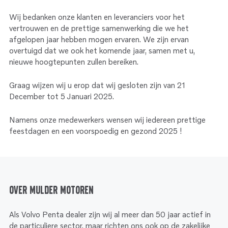
Service
Onderdelen
Industrie
Wij bedanken onze klanten en leveranciers voor het
Motoren
vertrouwen en de prettige samenwerking die we het
Service
afgelopen jaar hebben mogen ervaren. We zijn ervan
Onderdelen
Service en onderhoud
Motoren
overtuigd dat we ook het komende jaar, samen met u,
nieuwe hoogtepunten zullen bereiken.
Service
Reman
Motoren
Graag wijzen wij u erop dat wij gesloten zijn van 21
December tot 5 Januari 2025.
Reman – Pleziervaart
Namens onze medewerkers wensen wij iedereen prettige
Reman - Bedrijfsvaart
feestdagen en een voorspoedig en gezond 2025 !
Reman – Industrie
Over Mulder Motoren
Als Volvo Penta dealer zijn wij al meer dan 50 jaar actief in
de particuliere sector, maar richten ons ook op de zakelijke