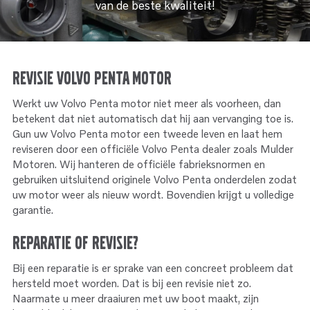
van de beste kwaliteit!
Service
Onderdelen
Industrie
Motoren
Service
Onderdelen
Service en onderhoud
Motoren
Revisie Volvo Penta motor
Service
Reman
Werkt uw Volvo Penta motor niet meer als voorheen, dan
Motoren
betekent dat niet automatisch dat hij aan vervanging toe is.
Gun uw Volvo Penta motor een tweede leven en laat hem
Reman – Pleziervaart
reviseren door een officiële Volvo Penta dealer zoals Mulder
Reman - Bedrijfsvaart
Motoren. Wij hanteren de officiële fabrieksnormen en
gebruiken uitsluitend originele Volvo Penta onderdelen zodat
Reman – Industrie
uw motor weer als nieuw wordt. Bovendien krijgt u volledige
garantie.
Reparatie of revisie?
Bij een reparatie is er sprake van een concreet probleem dat
hersteld moet worden. Dat is bij een revisie niet zo.
Naarmate u meer draaiuren met uw boot maakt, zijn