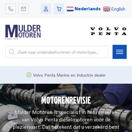
Nederlands
English
Producten
zoeken
Home
Volvo Penta Marine en Industrie dealer
Webshop
Motorenrevisie
Pleziervaart
Mulder Motoren is specialist in het reviseren
van Volvo Penta dieselmotoren voor de
Onderdelen
Bedrijfsvaart
pleziervaart. Dat betekent dat u verzekerd bent