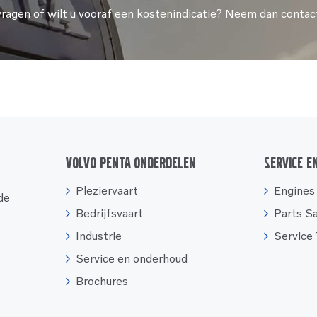
vragen of wilt u vooraf een kostenindicatie? Neem dan contac
Volvo Penta onderdelen
Service e
Pleziervaart
Engines
 de
Bedrijfsvaart
Parts S
Industrie
Service
Service en onderhoud
Brochures