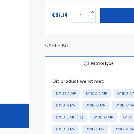
€
87,24
CABLE KIT
Motortype
Dit product werkt met:
D11B1-A MP
D11B2-A MP
D11B3-A
D13B-A MP
D13B-B MP
D13B-C M
D13B-E MH (FE)
D13B-G MP
D13B
D13B-K MP
D13B-L MP
D13B-M M