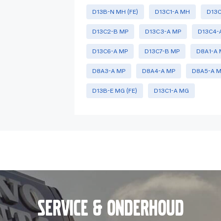
D13B-N MH (FE)
D13C1-A MH
D13C
D13C2-B MP
D13C3-A MP
D13C4-
D13C6-A MP
D13C7-B MP
D8A1-A 
D8A3-A MP
D8A4-A MP
D8A5-A 
D13B-E MG (FE)
D13C1-A MG
Service & onderhoud