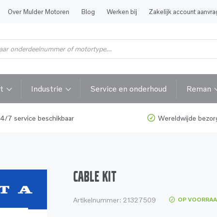
Over Mulder Motoren
Blog
Werken bij
Zakelijk account aanvr
t
Industrie
Service en onderhoud
Reman
4/7 service beschikbaar
Wereldwijde bezor
CABLE KIT
Artikelnummer:
21327509
OP VOORRA