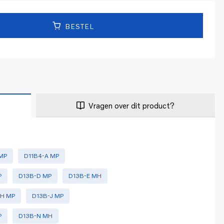
BESTEL
Vragen over dit product?
 MP
D11B4-A MP
P
D13B-D MP
D13B-E MH
-H MP
D13B-J MP
P
D13B-N MH