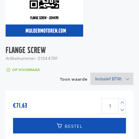
Service
Onderdelen
Industrie
Motoren
Service
Onderdelen
Service en onderhoud
Motoren
Service
Reman
Motoren
FLANGE SCREW
Artikelnummer:
21344781
Reman – Pleziervaart
OP VOORRAAD
Reman - Bedrijfsvaart
Toon waarde
Reman – Industrie
€
71,63
BESTEL