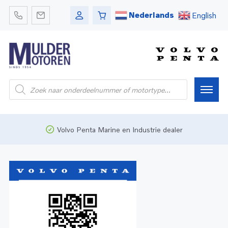
Nederlands
English
Home
Volvo Penta Marine en Industrie dealer
Webshop
Pleziervaart
Onderdelen
Bedrijfsvaart