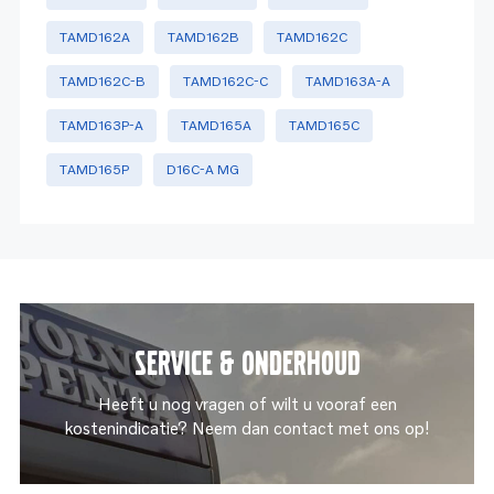
TAMD162A
TAMD162B
TAMD162C
TAMD162C-B
TAMD162C-C
TAMD163A-A
TAMD163P-A
TAMD165A
TAMD165C
TAMD165P
D16C-A MG
Service & onderhoud
Heeft u nog vragen of wilt u vooraf een
kostenindicatie? Neem dan contact met ons op!