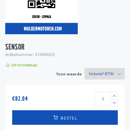
Service
Onderdelen
Industrie
Motoren
Service
Onderdelen
Service en onderhoud
Motoren
Service
Reman
Motoren
SENSOR
Artikelnummer:
21399626
Reman – Pleziervaart
OP VOORRAAD
Reman - Bedrijfsvaart
Toon waarde
Reman – Industrie
€
82,04
BESTEL