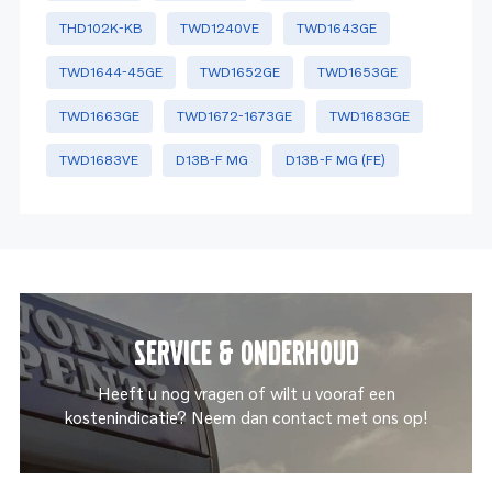
THD102K-KB
TWD1240VE
TWD1643GE
TWD1644-45GE
TWD1652GE
TWD1653GE
TWD1663GE
TWD1672-1673GE
TWD1683GE
TWD1683VE
D13B-F MG
D13B-F MG (FE)
Service & onderhoud
Heeft u nog vragen of wilt u vooraf een
kostenindicatie? Neem dan contact met ons op!