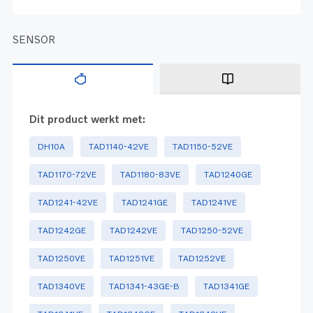
SENSOR
Dit product werkt met:
DH10A
TAD1140-42VE
TAD1150-52VE
TAD1170-72VE
TAD1180-83VE
TAD1240GE
TAD1241-42VE
TAD1241GE
TAD1241VE
TAD1242GE
TAD1242VE
TAD1250-52VE
TAD1250VE
TAD1251VE
TAD1252VE
TAD1340VE
TAD1341-43GE-B
TAD1341GE