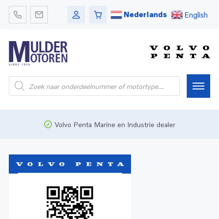
Nederlands
English
Home
Volvo Penta Marine en Industrie dealer
Webshop
Pleziervaart
Onderdelen
Bedrijfsvaart