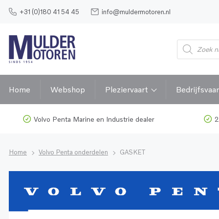
+31 (0)180 41 54 45
info@muldermotoren.nl
Home
Webshop
Pleziervaart
Bedrijfsvaar
Volvo Penta Marine en Industrie dealer
2
Home
Volvo Penta onderdelen
GASKET