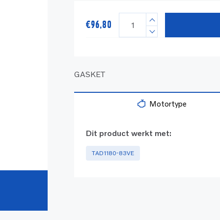
€
96,80
GASKET
Motortype
Dit product werkt met:
TAD1180-83VE