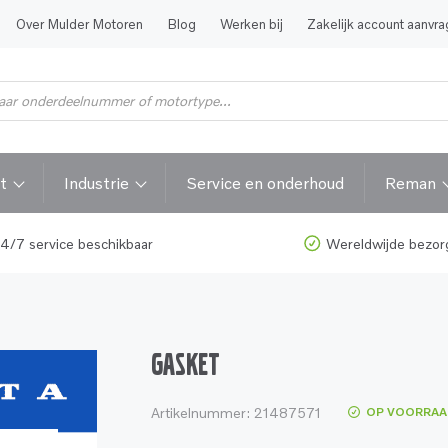
Over Mulder Motoren
Blog
Werken bij
Zakelijk account aanvr
t
Industrie
Service en onderhoud
Reman
4/7 service beschikbaar
Wereldwijde bezor
GASKET
Artikelnummer:
21487571
OP VOORRAA