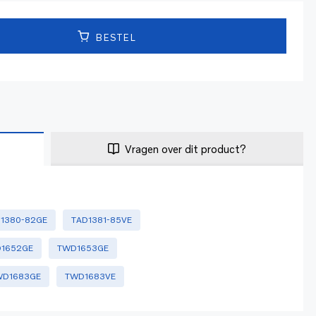
BESTEL
Vragen over dit product?
1380-82GE
TAD1381-85VE
1652GE
TWD1653GE
WD1683GE
TWD1683VE