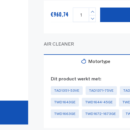
€
960,74
AIR CLEANER
Motortype
Dit product werkt met:
TAD1351-53VE
TAD1371-75VE
TAD
TWD1643GE
TWD1644-45GE
TWD
TWD1663GE
TWD1672-1673GE
T