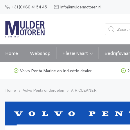
+31 (0)180 41 54 45
info@muldermotoren.nl
Home
Webshop
Pleziervaart
Bedrijfsvaar
Volvo Penta Marine en Industrie dealer
2
Home
Volvo Penta onderdelen
AIR CLEANER