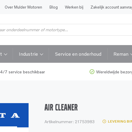
Over Mulder Motoren
Blog
Werken bij
Zakelijk account aanvr
t
Industrie
Service en onderhoud
Reman
4/7 service beschikbaar
Wereldwijde bezor
AIR CLEANER
Artikelnummer:
21753983
LEVERING BI