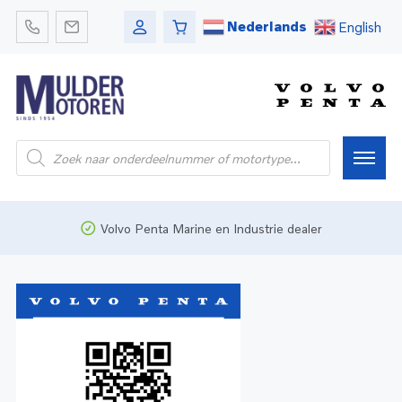
Nederlands
English
Home
Volvo Penta Marine en Industrie dealer
Webshop
Pleziervaart
Onderdelen
Bedrijfsvaart