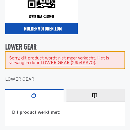
Service
Onderdelen
Industrie
Motoren
Service
Onderdelen
Service en onderhoud
Motoren
Service
Reman
Motoren
LOWER GEAR
Sorry, dit product wordt niet meer verkocht. Het is
Reman – Pleziervaart
vervangen door
LOWER GEAR (23548870)
.
Reman - Bedrijfsvaart
Reman – Industrie
LOWER GEAR
Dit product werkt met: