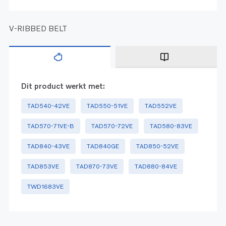
V-RIBBED BELT
Dit product werkt met:
TAD540-42VE
TAD550-51VE
TAD552VE
TAD570-71VE-B
TAD570-72VE
TAD580-83VE
TAD840-43VE
TAD840GE
TAD850-52VE
TAD853VE
TAD870-73VE
TAD880-84VE
TWD1683VE