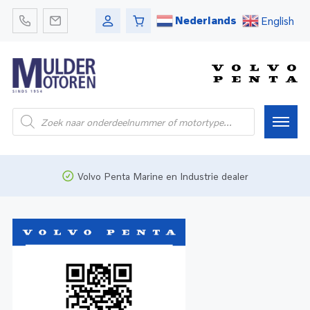
Nederlands
English
Home
Volvo Penta Marine en Industrie dealer
Webshop
Pleziervaart
Onderdelen
Bedrijfsvaart