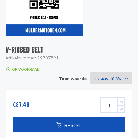
Service
Onderdelen
Industrie
Motoren
Service
Onderdelen
Service en onderhoud
Motoren
Service
Reman
Motoren
V-RIBBED BELT
Artikelnummer:
22707521
Reman – Pleziervaart
OP VOORRAAD
Reman - Bedrijfsvaart
Toon waarde
Reman – Industrie
€
87,48
BESTEL