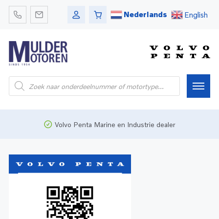
Nederlands
English
Home
Volvo Penta Marine en Industrie dealer
Webshop
Pleziervaart
Onderdelen
Bedrijfsvaart