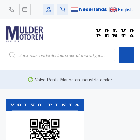
Nederlands
English
Home
Volvo Penta Marine en Industrie dealer
Webshop
Pleziervaart
Onderdelen
Bedrijfsvaart