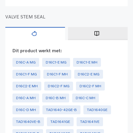
VALVE STEM SEAL
Dit product werkt met:
D16C-A MG
D16C1-E MG
D16C1-E MH
D16C1-F MG
D16C1-F MH
D16C2-E MG
D16C2-E MH
D16C2-F MG
D16C2-F MH
D16C-A MH
D16C-B MH
D16C-C MH
D16C-D MH
TAD1640-42GE-B
TAD1640GE
TAD1640VE-B
TAD1641GE
TAD1641VE