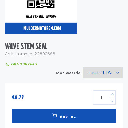
Service
Onderdelen
Industrie
Motoren
Service
Onderdelen
Service en onderhoud
Motoren
Service
Reman
Motoren
VALVE STEM SEAL
Artikelnummer:
22890696
Reman – Pleziervaart
OP VOORRAAD
Reman - Bedrijfsvaart
Toon waarde
Reman – Industrie
€
6,79
BESTEL