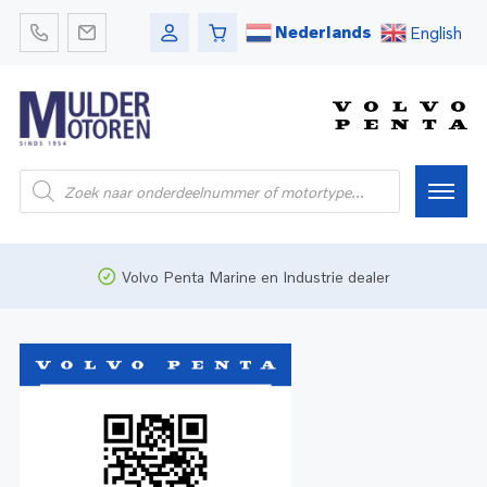
Nederlands
English
Home
Volvo Penta Marine en Industrie dealer
Webshop
Pleziervaart
Onderdelen
Bedrijfsvaart