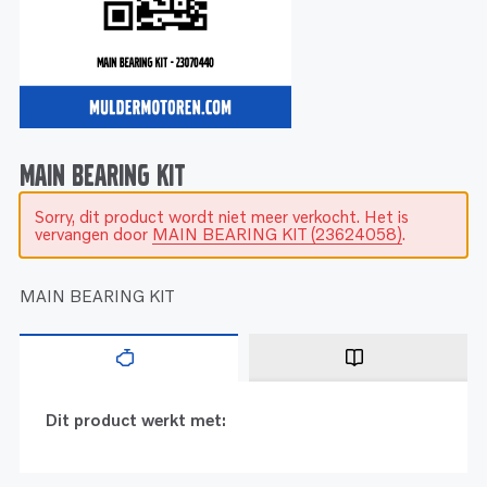
Service
Onderdelen
Industrie
Motoren
Service
Onderdelen
Service en onderhoud
Motoren
Service
Reman
Motoren
MAIN BEARING KIT
Sorry, dit product wordt niet meer verkocht. Het is
Reman – Pleziervaart
vervangen door
MAIN BEARING KIT (23624058)
.
Reman - Bedrijfsvaart
Reman – Industrie
MAIN BEARING KIT
Dit product werkt met: