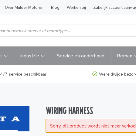
Over Mulder Motoren
Blog
Werken bij
Zakelijk account aanvr
t
Industrie
Service en onderhoud
Reman
4/7 service beschikbaar
Wereldwijde bezor
WIRING HARNESS
Sorry, dit product wordt niet meer verko