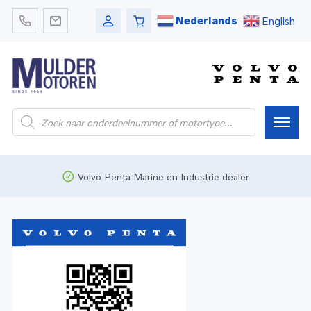
Nederlands
English
Home
Volvo Penta Marine en Industrie dealer
Webshop
Pleziervaart
Onderdelen
Bedrijfsvaart