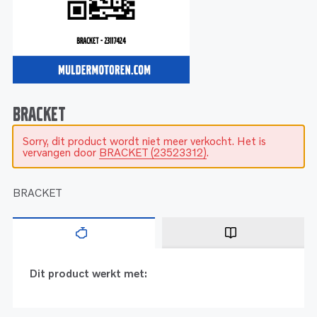
Service
Onderdelen
Industrie
Motoren
Service
Onderdelen
Service en onderhoud
Motoren
Service
Reman
Motoren
BRACKET
Sorry, dit product wordt niet meer verkocht. Het is
Reman – Pleziervaart
vervangen door
BRACKET (23523312)
.
Reman - Bedrijfsvaart
Reman – Industrie
BRACKET
Dit product werkt met: