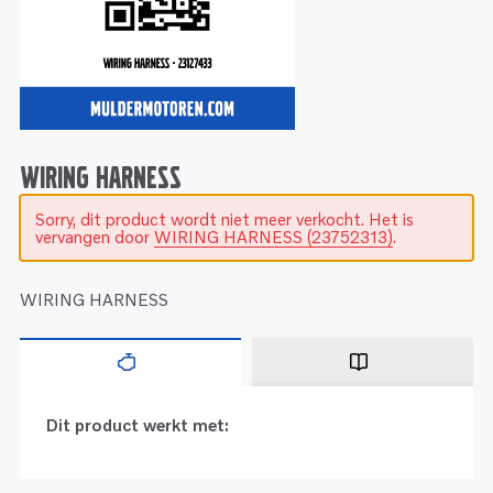
Service
Onderdelen
Industrie
Motoren
Service
Onderdelen
Service en onderhoud
Motoren
Service
Reman
Motoren
WIRING HARNESS
Sorry, dit product wordt niet meer verkocht. Het is
Reman – Pleziervaart
vervangen door
WIRING HARNESS (23752313)
.
Reman - Bedrijfsvaart
Reman – Industrie
WIRING HARNESS
Dit product werkt met: