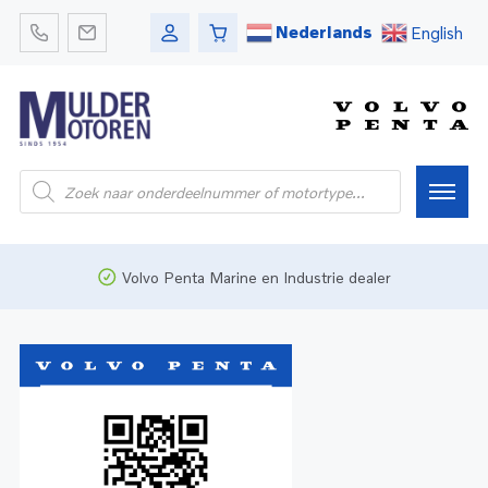
Nederlands
English
Home
Volvo Penta Marine en Industrie dealer
Webshop
Pleziervaart
Onderdelen
Bedrijfsvaart