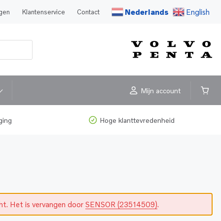
Nederlands
English
agen
Klantenservice
Contact
Mijn account
ging
Hoge klanttevredenheid
cht. Het is vervangen door
SENSOR (23514509)
.