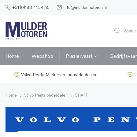
+31 (0)180 41 54 45
info@muldermotoren.nl
Home
Webshop
Pleziervaart
Bedrijfsvaar
Volvo Penta Marine en Industrie dealer
2
Home
Volvo Penta onderdelen
SHAFT