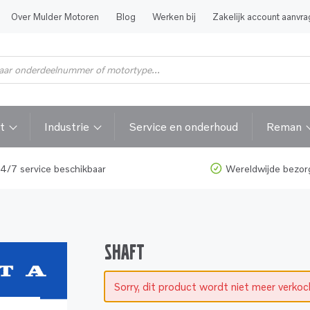
Over Mulder Motoren
Blog
Werken bij
Zakelijk account aanvr
t
Industrie
Service en onderhoud
Reman
4/7 service beschikbaar
Wereldwijde bezor
SHAFT
Sorry, dit product wordt niet meer verko