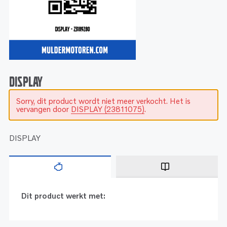
Service
Onderdelen
Industrie
Motoren
Service
Onderdelen
Service en onderhoud
Motoren
Service
Reman
Motoren
DISPLAY
Sorry, dit product wordt niet meer verkocht. Het is
Reman – Pleziervaart
vervangen door
DISPLAY (23811075)
.
Reman - Bedrijfsvaart
Reman – Industrie
DISPLAY
Dit product werkt met: