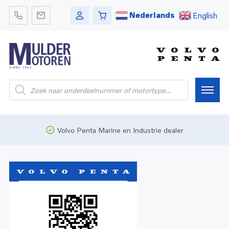
Nederlands
English
Home
Volvo Penta Marine en Industrie dealer
Webshop
Pleziervaart
Onderdelen
Bedrijfsvaart