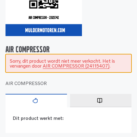
Service
Onderdelen
Industrie
Motoren
Service
Onderdelen
Service en onderhoud
Motoren
Service
Reman
Motoren
AIR COMPRESSOR
Sorry, dit product wordt niet meer verkocht. Het is
Reman – Pleziervaart
vervangen door
AIR COMPRESSOR (24115407)
.
Reman - Bedrijfsvaart
Reman – Industrie
AIR COMPRESSOR
Dit product werkt met: