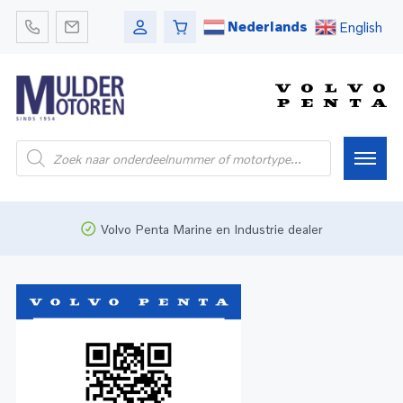
Nederlands
English
Home
Volvo Penta Marine en Industrie dealer
Webshop
Pleziervaart
Onderdelen
Bedrijfsvaart