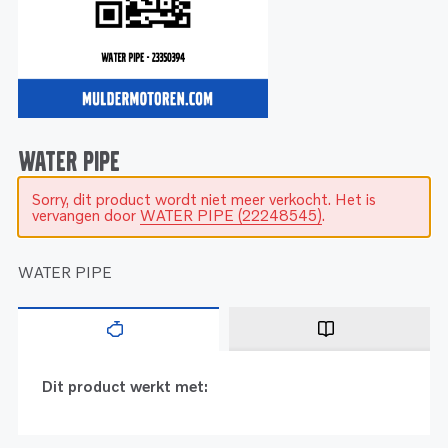
Service
Onderdelen
Industrie
Motoren
Service
Onderdelen
Service en onderhoud
Motoren
Service
Reman
Motoren
WATER PIPE
Sorry, dit product wordt niet meer verkocht. Het is
Reman – Pleziervaart
vervangen door
WATER PIPE (22248545)
.
Reman - Bedrijfsvaart
Reman – Industrie
WATER PIPE
Dit product werkt met: