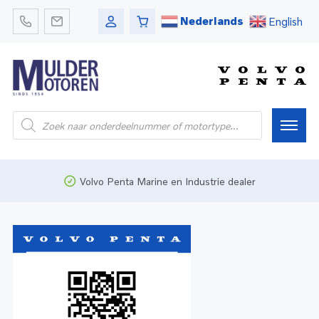
Nederlands
English
Home
Volvo Penta Marine en Industrie dealer
Webshop
Pleziervaart
Onderdelen
Bedrijfsvaart