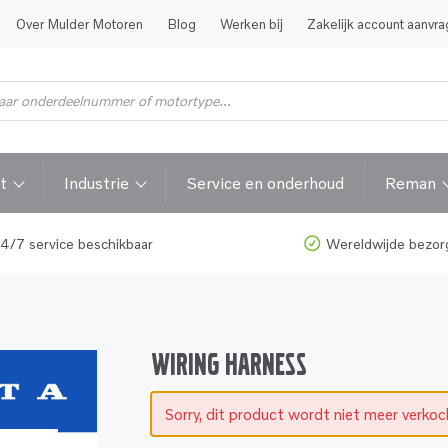
Over Mulder Motoren
Blog
Werken bij
Zakelijk account aanvr
t
Industrie
Service en onderhoud
Reman
4/7 service beschikbaar
Wereldwijde bezor
WIRING HARNESS
Sorry, dit product wordt niet meer verko