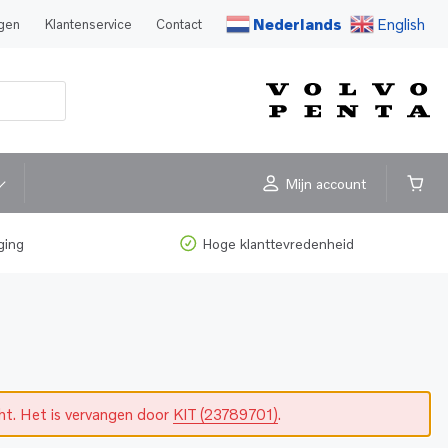
Nederlands
English
agen
Klantenservice
Contact
Mijn account
ging
Hoge klanttevredenheid
cht. Het is vervangen door
KIT (23789701)
.