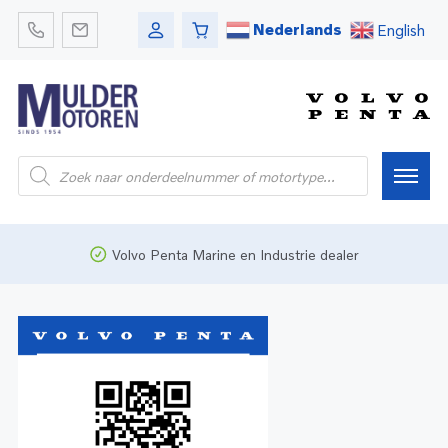
Nederlands
English
Home
Volvo Penta Marine en Industrie dealer
Webshop
Pleziervaart
Onderdelen
Bedrijfsvaart