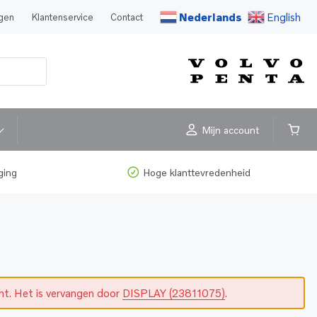
Nederlands
English
agen
Klantenservice
Contact
Mijn account
ging
Hoge klanttevredenheid
cht. Het is vervangen door
DISPLAY (23811075)
.