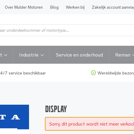
Over Mulder Motoren
Blog
Werken bij
Zakelijk account aanvr
t
Industrie
Service en onderhoud
Reman
4/7 service beschikbaar
Wereldwijde bezor
DISPLAY
Sorry, dit product wordt niet meer verko