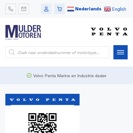
Nederlands
English
Home
Volvo Penta Marine en Industrie dealer
Webshop
Pleziervaart
Onderdelen
Bedrijfsvaart