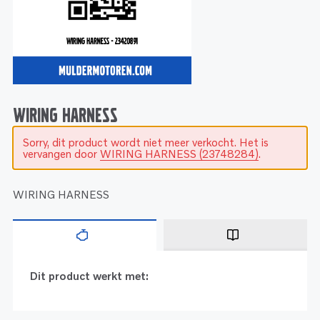
Service
Onderdelen
Industrie
Motoren
Service
Onderdelen
Service en onderhoud
Motoren
Service
Reman
Motoren
WIRING HARNESS
Sorry, dit product wordt niet meer verkocht. Het is
Reman – Pleziervaart
vervangen door
WIRING HARNESS (23748284)
.
Reman - Bedrijfsvaart
Reman – Industrie
WIRING HARNESS
Dit product werkt met: