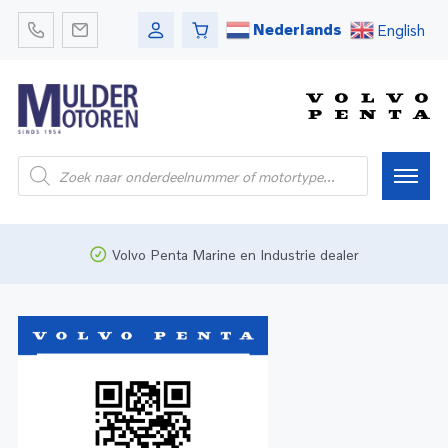
Nederlands
English
Home
Volvo Penta Marine en Industrie dealer
Webshop
Pleziervaart
Onderdelen
Bedrijfsvaart