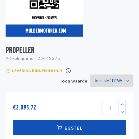
Service
Onderdelen
Industrie
Motoren
Service
Onderdelen
Service en onderhoud
Motoren
Service
Reman
Motoren
PROPELLER
Artikelnummer:
23442975
Reman – Pleziervaart
LEVERING BINNEN 48 UUR
Reman - Bedrijfsvaart
Toon waarde
Reman – Industrie
€
2.095,72
BESTEL