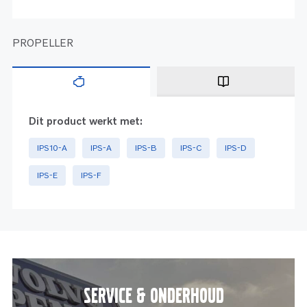
PROPELLER
Dit product werkt met:
IPS10-A
IPS-A
IPS-B
IPS-C
IPS-D
IPS-E
IPS-F
Service & onderhoud