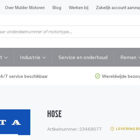
Over Mulder Motoren
Blog
Werken bij
Zakelijk account aanvr
t
Industrie
Service en onderhoud
Reman
4/7 service beschikbaar
Wereldwijde bezor
HOSE
Artikelnummer:
23469077
LEVERING B