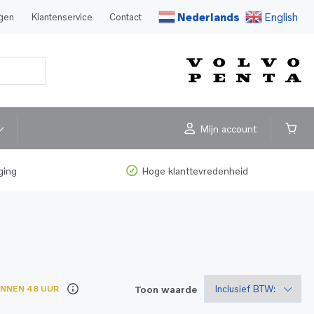
Nederlands
English
agen
Klantenservice
Contact
Mijn account
ging
Hoge klanttevredenheid
Toon waarde
INNEN 48 UUR