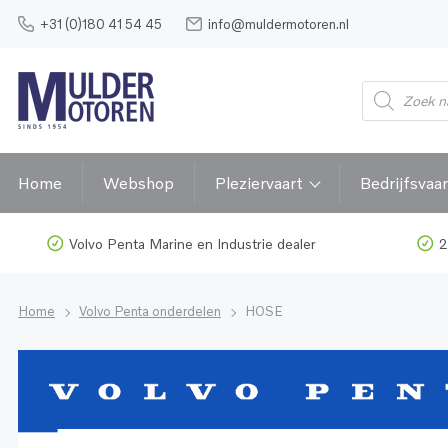
+31 (0)180 41 54 45
info@muldermotoren.nl
Home
Webshop
Pleziervaart
Bedrijfsvaar
Volvo Penta Marine en Industrie dealer
2
Home
Volvo Penta onderdelen
HOSE