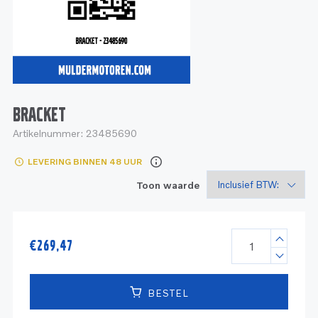
Service
Onderdelen
Industrie
Motoren
Service
Onderdelen
Service en onderhoud
Motoren
Service
Reman
Motoren
BRACKET
Artikelnummer:
23485690
Reman – Pleziervaart
LEVERING BINNEN 48 UUR
Reman - Bedrijfsvaart
Toon waarde
Reman – Industrie
€
269,47
BESTEL