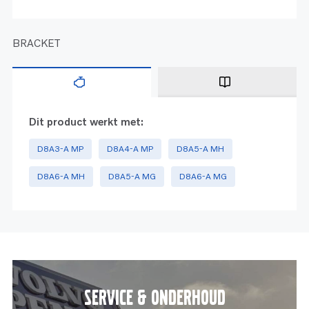
BRACKET
Dit product werkt met:
D8A3-A MP
D8A4-A MP
D8A5-A MH
D8A6-A MH
D8A5-A MG
D8A6-A MG
Service & onderhoud