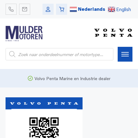
Nederlands
English
Home
Volvo Penta Marine en Industrie dealer
Webshop
Pleziervaart
Onderdelen
Bedrijfsvaart