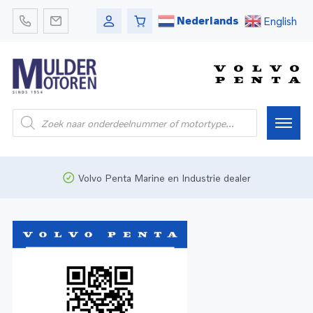
Nederlands
English
Home
Volvo Penta Marine en Industrie dealer
Webshop
Pleziervaart
Onderdelen
Bedrijfsvaart