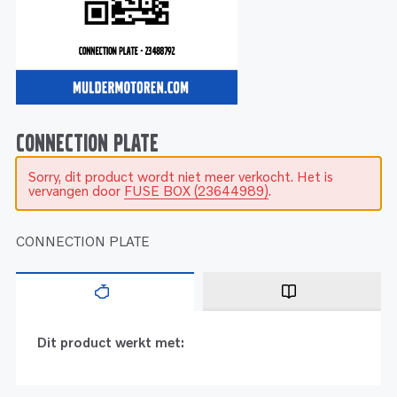
Service
Onderdelen
Industrie
Motoren
Service
Onderdelen
Service en onderhoud
Motoren
Service
Reman
Motoren
CONNECTION PLATE
Sorry, dit product wordt niet meer verkocht. Het is
Reman – Pleziervaart
vervangen door
FUSE BOX (23644989)
.
Reman - Bedrijfsvaart
Reman – Industrie
CONNECTION PLATE
Dit product werkt met: