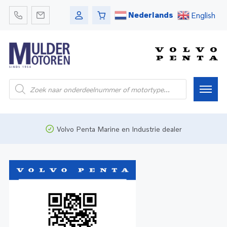
Nederlands
English
Home
Volvo Penta Marine en Industrie dealer
Webshop
Pleziervaart
Onderdelen
Bedrijfsvaart