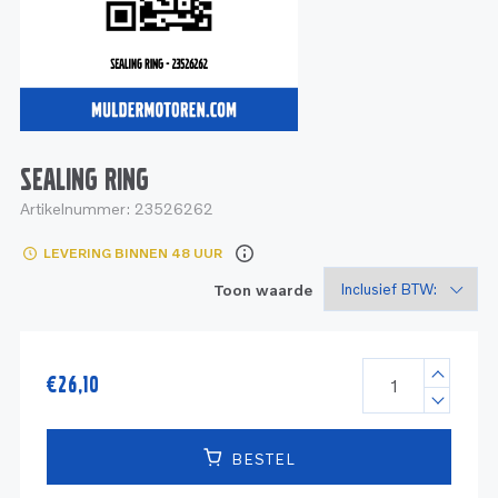
Service
Onderdelen
Industrie
Motoren
Service
Onderdelen
Service en onderhoud
Motoren
Service
Reman
Motoren
SEALING RING
Artikelnummer:
23526262
Reman – Pleziervaart
LEVERING BINNEN 48 UUR
Reman - Bedrijfsvaart
Toon waarde
Reman – Industrie
€
26,10
BESTEL