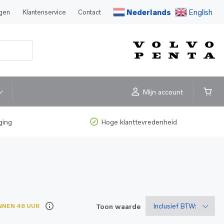
Nederlands
English
agen
Klantenservice
Contact
Mijn account
ging
Hoge klanttevredenheid
Toon waarde
NNEN 48 UUR