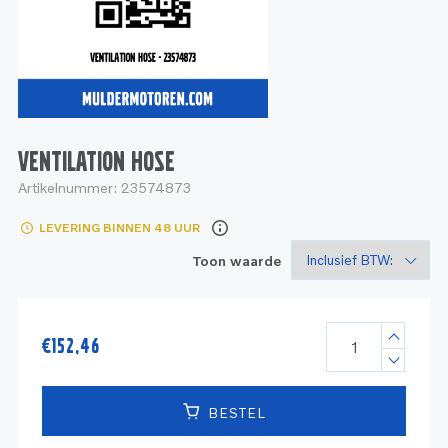
Service
Onderdelen
Industrie
Motoren
Service
Onderdelen
Service en onderhoud
Motoren
Service
Reman
Motoren
VENTILATION HOSE
Artikelnummer:
23574873
Reman – Pleziervaart
LEVERING BINNEN 48 UUR
Reman - Bedrijfsvaart
Toon waarde
Reman – Industrie
€
152,46
BESTEL