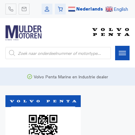
Nederlands
English
Home
Volvo Penta Marine en Industrie dealer
Webshop
Pleziervaart
Onderdelen
Bedrijfsvaart