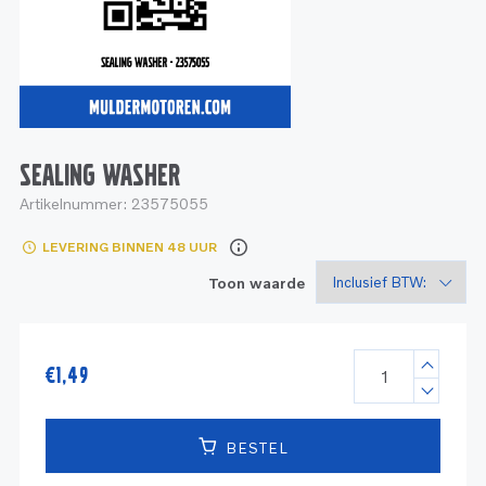
Service
Onderdelen
Industrie
Motoren
Service
Onderdelen
Service en onderhoud
Motoren
Service
Reman
Motoren
SEALING WASHER
Artikelnummer:
23575055
Reman – Pleziervaart
LEVERING BINNEN 48 UUR
Reman - Bedrijfsvaart
Toon waarde
Reman – Industrie
€
1,49
BESTEL