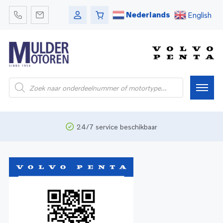
Nederlands
English
Home
24/7 service beschikbaar
Webshop
Pleziervaart
Onderdelen
Bedrijfsvaart