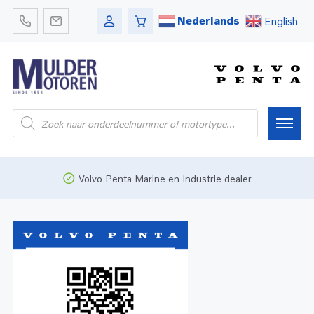
Nederlands
English
Home
Volvo Penta Marine en Industrie dealer
Webshop
Pleziervaart
Onderdelen
Bedrijfsvaart