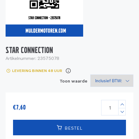
Service
Onderdelen
Industrie
Motoren
Service
Onderdelen
Service en onderhoud
Motoren
Service
Reman
Motoren
STAR CONNECTION
Artikelnummer:
23575078
Reman – Pleziervaart
LEVERING BINNEN 48 UUR
Reman - Bedrijfsvaart
Toon waarde
Reman – Industrie
€
7,60
BESTEL