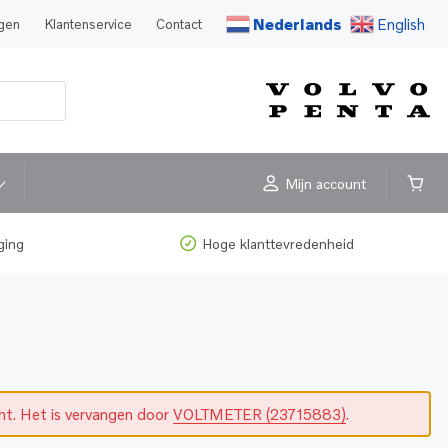
Nederlands
English
agen
Klantenservice
Contact
Mijn account
ging
Hoge klanttevredenheid
cht. Het is vervangen door
VOLTMETER (23715883)
.