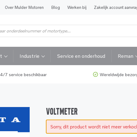
Over Mulder Motoren
Blog
Werken bij
Zakelijk account aanvr
t
Industrie
Service en onderhoud
Reman
4/7 service beschikbaar
Wereldwijde bezor
VOLTMETER
Sorry, dit product wordt niet meer verko