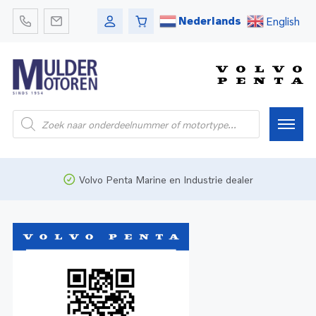
Nederlands
English
Home
Volvo Penta Marine en Industrie dealer
Webshop
Pleziervaart
Onderdelen
Bedrijfsvaart