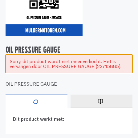
Service
Onderdelen
Industrie
Motoren
Service
Onderdelen
Service en onderhoud
Motoren
Service
Reman
Motoren
OIL PRESSURE GAUGE
Sorry, dit product wordt niet meer verkocht. Het is
Reman – Pleziervaart
vervangen door
OIL PRESSURE GAUGE (23715885)
.
Reman - Bedrijfsvaart
Reman – Industrie
OIL PRESSURE GAUGE
Dit product werkt met: