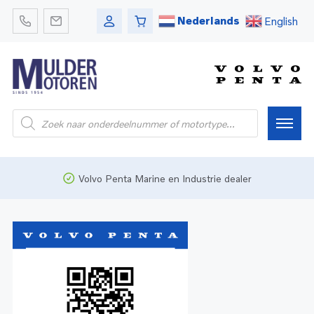
Nederlands
English
Home
Volvo Penta Marine en Industrie dealer
Webshop
Pleziervaart
Onderdelen
Bedrijfsvaart