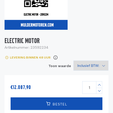
Service
Onderdelen
Industrie
Motoren
Service
Onderdelen
Service en onderhoud
Motoren
Service
Reman
Motoren
ELECTRIC MOTOR
Artikelnummer:
23592234
Reman – Pleziervaart
LEVERING BINNEN 48 UUR
Reman - Bedrijfsvaart
Toon waarde
Reman – Industrie
€
12.087,90
BESTEL