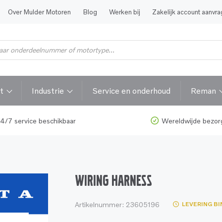
Over Mulder Motoren
Blog
Werken bij
Zakelijk account aanvr
t
Industrie
Service en onderhoud
Reman
4/7 service beschikbaar
Wereldwijde bezor
WIRING HARNESS
Artikelnummer:
23605196
LEVERING BI