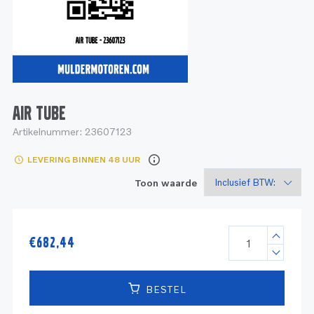
Service
Onderdelen
Industrie
Motoren
Service
Onderdelen
Service en onderhoud
Motoren
Service
Reman
Motoren
AIR TUBE
Artikelnummer:
23607123
Reman – Pleziervaart
LEVERING BINNEN 48 UUR
Reman - Bedrijfsvaart
Toon waarde
Reman – Industrie
€
682,44
BESTEL