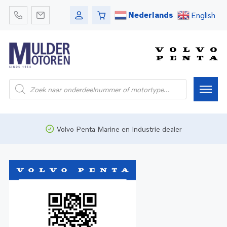
Nederlands
English
Home
Volvo Penta Marine en Industrie dealer
Webshop
Pleziervaart
Onderdelen
Bedrijfsvaart