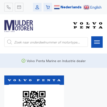
Nederlands
English
Home
Volvo Penta Marine en Industrie dealer
Webshop
Pleziervaart
Onderdelen
Bedrijfsvaart