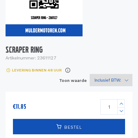
Service
Onderdelen
Industrie
Motoren
Service
Onderdelen
Service en onderhoud
Motoren
Service
Reman
Motoren
SCRAPER RING
Artikelnummer:
23611127
Reman – Pleziervaart
LEVERING BINNEN 48 UUR
Reman - Bedrijfsvaart
Toon waarde
Reman – Industrie
€
11,85
BESTEL