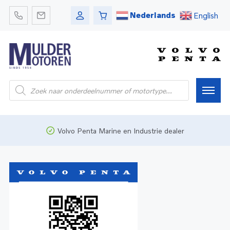
Nederlands
English
Home
Volvo Penta Marine en Industrie dealer
Webshop
Pleziervaart
Onderdelen
Bedrijfsvaart