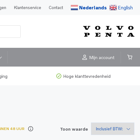
Nederlands
English
agen
Klantenservice
Contact
Mijn account
ging
Hoge klanttevredenheid
Toon waarde
NNEN 48 UUR