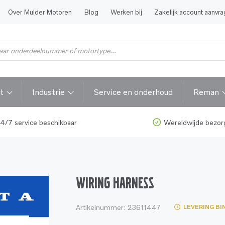
Over Mulder Motoren
Blog
Werken bij
Zakelijk account aanvr
t
Industrie
Service en onderhoud
Reman
4/7 service beschikbaar
Wereldwijde bezor
WIRING HARNESS
Artikelnummer:
23611447
LEVERING BI