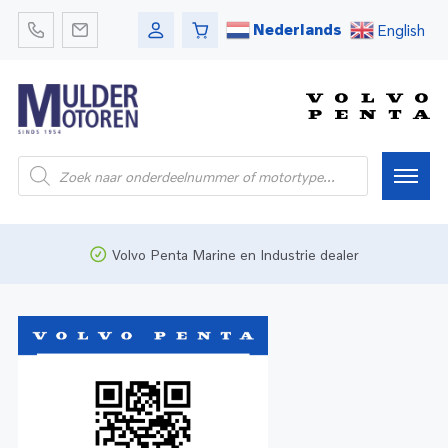
Nederlands
English
Home
Volvo Penta Marine en Industrie dealer
Webshop
Pleziervaart
Onderdelen
Bedrijfsvaart