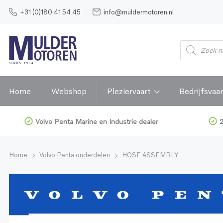
+31 (0)180 41 54 45
info@muldermotoren.nl
Home
Webshop
Pleziervaart
Bedrijfsvaar
Volvo Penta Marine en Industrie dealer
2
Home
Volvo Penta onderdelen
HOSE ASSEMBLY