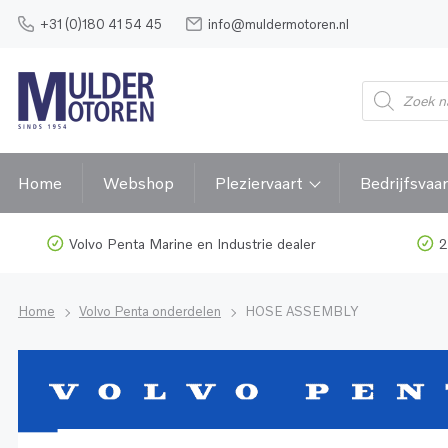
+31 (0)180 41 54 45
info@muldermotoren.nl
Home
Webshop
Pleziervaart
Bedrijfsvaar
Volvo Penta Marine en Industrie dealer
2
Home
Volvo Penta onderdelen
HOSE ASSEMBLY