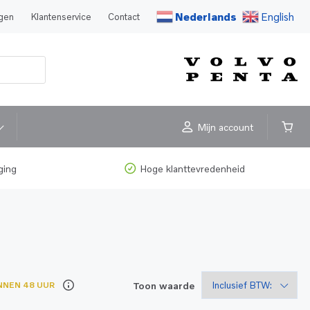
Nederlands
English
agen
Klantenservice
Contact
Mijn account
ging
Hoge klanttevredenheid
Toon waarde
NNEN 48 UUR