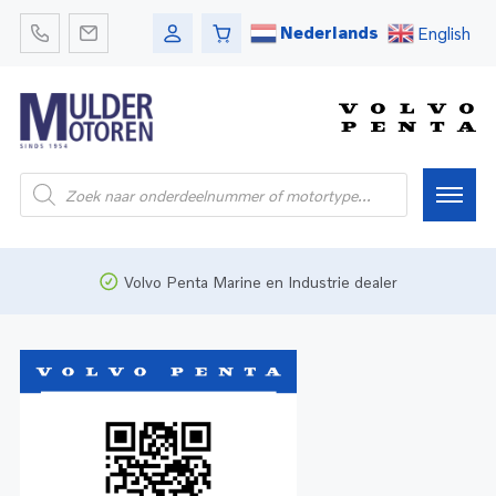
Nederlands
English
Home
Volvo Penta Marine en Industrie dealer
Webshop
Pleziervaart
Onderdelen
Bedrijfsvaart