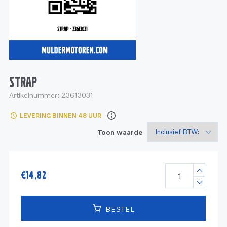
Service
Onderdelen
Industrie
Motoren
Service
Onderdelen
Service en onderhoud
Motoren
Service
Reman
Motoren
STRAP
Artikelnummer:
23613031
Reman – Pleziervaart
LEVERING BINNEN 48 UUR
Reman - Bedrijfsvaart
Toon waarde
Reman – Industrie
€
14,82
BESTEL