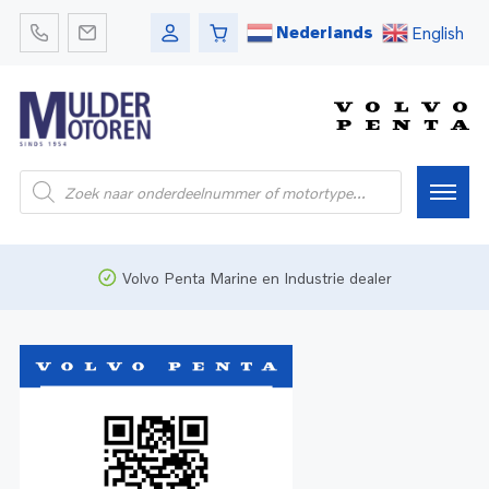
Nederlands
English
Home
Volvo Penta Marine en Industrie dealer
Webshop
Pleziervaart
Onderdelen
Bedrijfsvaart