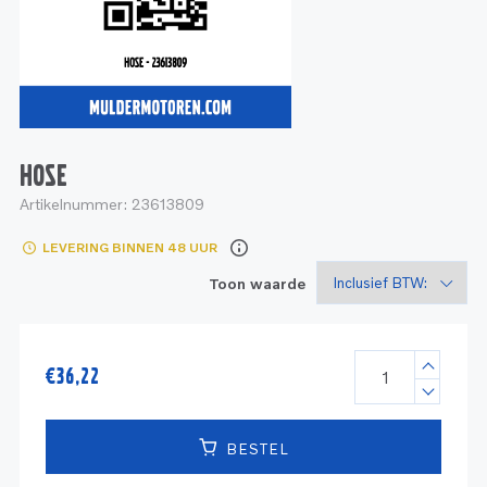
Service
Onderdelen
Industrie
Motoren
Service
Onderdelen
Service en onderhoud
Motoren
Service
Reman
Motoren
HOSE
Artikelnummer:
23613809
Reman – Pleziervaart
LEVERING BINNEN 48 UUR
Reman - Bedrijfsvaart
Toon waarde
Reman – Industrie
€
36,22
BESTEL