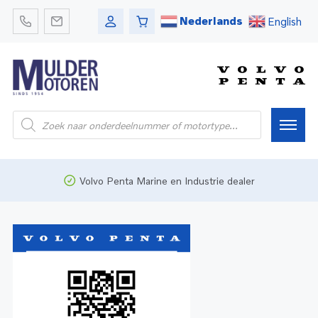
Nederlands
English
Home
Volvo Penta Marine en Industrie dealer
Webshop
Pleziervaart
Onderdelen
Bedrijfsvaart