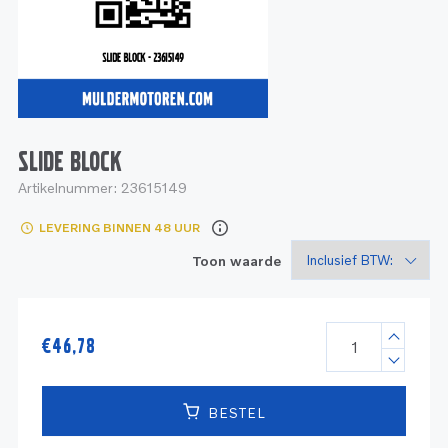
Service
Onderdelen
Industrie
Motoren
Service
Onderdelen
Service en onderhoud
Motoren
Service
Reman
Motoren
SLIDE BLOCK
Artikelnummer:
23615149
Reman – Pleziervaart
LEVERING BINNEN 48 UUR
Reman - Bedrijfsvaart
Toon waarde
Reman – Industrie
€
46,78
BESTEL