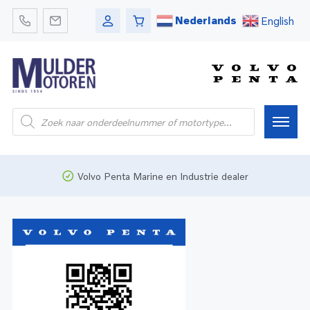
Nederlands
English
Home
Volvo Penta Marine en Industrie dealer
Webshop
Pleziervaart
Onderdelen
Bedrijfsvaart