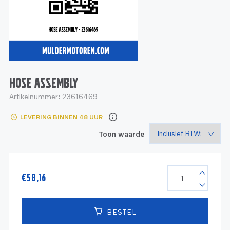
Service
Onderdelen
Industrie
Motoren
Service
Onderdelen
Service en onderhoud
Motoren
Service
Reman
Motoren
HOSE ASSEMBLY
Artikelnummer:
23616469
Reman – Pleziervaart
LEVERING BINNEN 48 UUR
Reman - Bedrijfsvaart
Toon waarde
Reman – Industrie
€
58,16
BESTEL